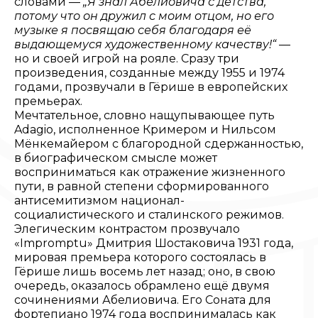
словами —
„Я знал Абелиовича с детства,
потому что он дружил с моим отцом, но его
музыке я посвящаю себя благодаря её
выдающемуся художественному качеству!“
—
но и своей игрой на рояле. Сразу три
произведения, созданные между 1955 и 1974
годами, прозвучали в Гёрише в европейских
премьерах.
Мечтательное, словно нащупывающее путь
Adagio, исполненное Кримером и Нильсом
Мёнкемайером с благородной сдержанностью,
в биографическом смысле может
восприниматься как отражение жизненного
пути, в равной степени сформированного
антисемитизмом национал-
социалистического и сталинского режимов.
Элегическим контрастом прозвучало
«Impromptu» Дмитрия Шостаковича 1931 года,
мировая премьера которого состоялась в
Гёрише лишь восемь лет назад; оно, в свою
очередь, оказалось обрамлено ещё двумя
сочинениями Абелиовича. Его Соната для
фортепиано 1974 года воспринималась как